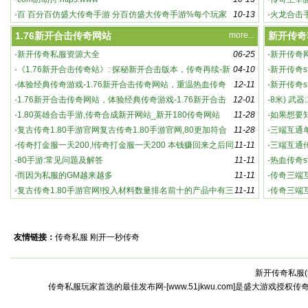
·
百 百分百仿盛大传奇手游 分百仿盛大传奇手游%每个玩家
10-13
奇主
·
火龙合击
都能
游 都
1.76新开合击传奇网站
more...
新开传奇
·
新开传奇私服资源大全
06-25
·
新开传奇
·
《1.76新开合击传奇站》: 探秘新开合击版本，传奇再续-新
04-10
·
新开传奇s
英雄合击传奇：新开版本，强势来袭！
开合击传奇站：游戏特色与玩法深度解析
·
体验经典传奇游戏-1.76新开合击传奇网站，重温热血传奇
12-11
家必知的
·
新开传奇s
·
1.76新开合击传奇网站，体验经典传奇游戏-1.76新开合击
12-01
奇sf
·
8米) 武器
传奇网站，重温热血传奇
·
1.80英雄合击手游,传奇合成新开网站_新开180传奇网站
11-28
·
如果想要
·
复古传奇1.80手游官网复古传奇1.80手游官网,80更加符合
11-28
·
三端互通
老版
·
传奇打金服一天200,!传奇打金服一天200 本钱赚回来之后同
11-11
传
·
三端互通
时还能赚点
·
80手游:常见问题及解答
11-11
袭
·
热血传奇s
·
而因为私服的GM越来越多
11-11
传奇s
·
传奇三端
·
复古传奇1.80手游官网!投入材料数量排名前十的产品中有三
11-11
·
传奇三端
个
怀念传3
友情链接：
传奇私服
刚开一秒传奇
新开传奇私服(
激情燃烧的全新传奇世界：私服中的高爆率与
传奇私服玩家首选的最佳发布网-[www.51jkwu.com]是盛大游戏授权
激烈战斗