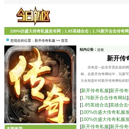
100%仿盛大传奇私服发布网
|
1.85英雄合击
|
1.76新开合击传奇
您现在的位置：
新开传奇私服
>> 首页
站内公告：
没有
新开传
传奇是一款非常受欢迎的网络
称。在新开传奇网站中，玩家可
大全则是针对新开传奇网站的职
[
新开传奇私服
]
新开传奇
[
1.76新开合击传奇网站
]
[
1.85英雄合击
]
英雄合击
[
100%仿盛大传奇私服
服中的高爆率与激烈战
[
100%仿盛大传奇私服
新开传奇网站：职业攻略大全
界的乐趣-仿盛大传奇s
[
新开传奇私服
]
新开传奇
本网推荐