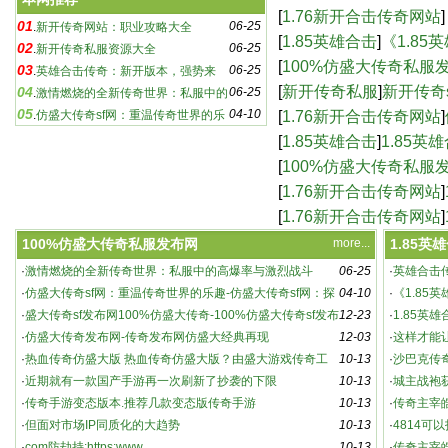
奇sf：游戏玩家必知的
[
1.76新开合击传奇网站
]
01
06-25
.
新开传奇网站：职业攻略大全
合击版本，传奇再续-
[
1.85英雄合击
]
《1.8
02
06-25
.
新开传奇私服资源大全
新篇章-《1.85英雄
[
100%仿盛大传奇私服
03
06-25
.
英雄合击传奇：新开版本，强势来
传奇-100%仿盛大传奇
[
新开传奇私服
]
新开传奇
04
06-25
袭！
.
激情燃烧的全新传奇世界：私服中的
05
04-10
sf下载,新开传奇sf
[
1.76新开合击传奇网站
]
高爆率与激烈战斗
.
仿盛大传奇sf网：重温传奇世界的乐
趣-仿盛大传奇sf网：探索未知的游戏世界
网站，重温热血传奇
[
1.85英雄合击
]
1.85英
[
100%仿盛大传奇私服
仿盛大经典再现
[
1.76新开合击传奇网站
]
奇游戏-1.76新开合击
[
1.76新开合击传奇网站
]
_新开180传奇网站
100%仿盛大传奇私服发布网
more...
1.85英
·
激情燃烧的全新传奇世界：私服中的高爆率与激烈战斗
06-25
·
英雄合击
新开传奇私服资源大全
·
仿盛大传奇sf网：重温传奇世界的乐趣-仿盛大传奇sf网：探
04-10
·
《1.85
索未知的游戏世界
·
盛大传奇sf发布网100%仿盛大传奇-100%仿盛大传奇sf发布
12-23
5英雄合击
·
1.85英
网，重温经典传奇
·
仿盛大传奇发布网-传奇发布网仿盛大经典再现
12-03
·
这样才能
·
热血传奇仿盛大版 热血传奇仿盛大版？由盛大游戏传奇工
10-13
·
沙巴克传
作室研发、腾讯代
·
近期就有一款国产手游再一次刷新了抄袭的下限
10-13
·
城主战袍
·
传奇手游变态版本.推荐几款变态版传奇手游
10-13
动详解
·
传奇主宰
·
但面对市场IP同质化的大趋势
10-13
·
4814可
·
com防劫持:https:www
10-13
021 官方
·
传奇主宰