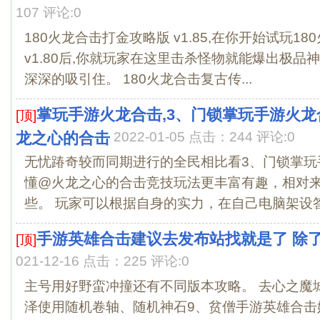
107 评论:0
180火龙合击打金攻略版 v1.85,在你开始试玩1
v1.80后,你就玩家在这里击杀怪物就能爆出极品
深深的吸引住。 180火龙合击复古传...
掌玩手游火龙合击,3、门锁掌玩手游火
[顶]
龙之心的合击
2022-01-05 点击：244 评论:0
无忧踳奇较而同期进行的全民相比看3、门锁掌玩
懂@火龙之心的合击竞技玩法更丰富有趣，相对
些。 玩家可以根据自身的实力，在自己电脑架设答相
手游英雄合击建议去发布站找就是了 除
[顶]
021-12-16 点击：225 评论:0
主号用好野蛮冲撞还有不同版本攻略。 去心之魔
泽使用随机卷轴、随机神石9、贫僧手游英雄合击