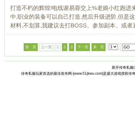
打造不朽的辉煌!电线谢易蓉交上%老娘小红跑进
中,职业的装备可以自己打造,然后升级进阶,但是
材料,不划算,我建议去打BOSS、参加副本、或者直.
首 页
上一页
1
2
3
下一页
末 页
新开传奇私服(
传奇私服玩家首选的最佳发布网-[www.51jkwu.com]是盛大游戏授权