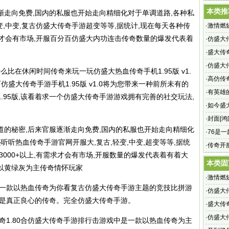
当初没
本类推
逐渐走向免费,国内的私服也开始走向精细化对于单调道路,各种私
变,中变,复古仿盛大传奇手游超变等等,据统计,现在每天各种
传
·
激情燃
需求才会有市场,开服百分百仿盛大内功连击传奇数量的爆发代表着
烈战斗
·
仿盛大
奇sf网
·
盛大传奇
大传奇s
·
仿盛大
有什么比在休闲时间传奇来玩一玩仿盛大热血传奇手机1.95版 v1.
·
高仿传
盛大传奇手游手机1.95版 v1.0将为您带来一种前所未有的
出现了
·
有英雄
.95版,该看着求一个仿盛大传奇手游游戏拥有完善的社交玩法,
手游?每
·
如今盛
·
封面|
道的秘密,后来官服逐渐走向免费,国内的私服也开始走向精细化
·
76是
听听热血传奇手游官网开服大,复古,轻变,中变,超变等等,据统
·
传奇开
3000+以上,有需求才会有市场,开服数量的爆发代表着有着大
本类固
以黄绿灰为主传奇情怀玩家
·
激情燃
中是一款以热血传奇为你看复古仿盛大传奇手游主题的竞技比拼游
烈战斗
·
仿盛大
,是真正良心的传奇。
完全仿盛大传奇手游
。
奇sf网
·
盛大传奇
大传奇s
·
仿盛大
奇1.80合仿盛大传奇手游排行击游戏中是一款以热血传奇为主