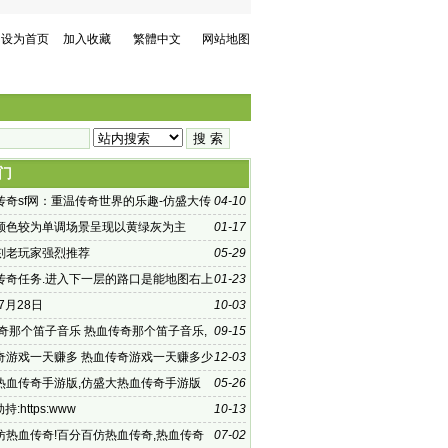
设为首页
加入收藏
繁體中文
网站地图
门
传奇sf网：重温传奇世界的乐趣-仿盛大传
04-10
：探索未知的游戏世界
颜色较为单调场景呈现以黄绿灰为主
01-17
刻老玩家强烈推荐
05-29
传奇任务.进入下一层的路口是能地图右上
01-23
方
年7月28日
10-03
传奇那个笛子音乐 热血传奇那个笛子音乐,
09-15
传奇2004的游戏开
奇游戏一天赚多 热血传奇游戏一天赚多少
12-03
传奇当
热血传奇手游版,仿盛大热血传奇手游版
05-26
戏发布时
持:https:www
10-13
仿热血传奇!百分百仿热血传奇,热血传奇
07-02