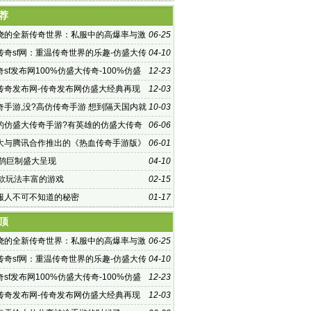
有稳如泰
荐
烧的全新传奇世界：私服中的高爆率与激
06-25
传奇sf网：重温传奇世界的乐趣-仿盛大传
04-10
：探索未知的游戏世界
sf发布网100%仿盛大传奇-100%仿盛
12-23
f发布网，重温经典传奇
传奇发布网-传奇发布网仿盛大经典再现
12-03
奇手游,没?高仿传奇手游 想到隔天国内就
10-03
一款名为
的仿盛大传奇手游?有英雄的仿盛大传奇
06-06
6个上网的人里就有
大与腾讯合作推出的《热血传奇手游版》
06-01
鸿鹄巨制盛大呈现
04-10
一款玩法丰富的游戏
02-15
服人不可不知道的秘密
01-17
顶
烧的全新传奇世界：私服中的高爆率与激
06-25
传奇sf网：重温传奇世界的乐趣-仿盛大传
04-10
：探索未知的游戏世界
sf发布网100%仿盛大传奇-100%仿盛
12-23
f发布网，重温经典传奇
传奇发布网-传奇发布网仿盛大经典再现
12-03