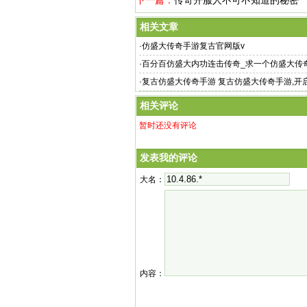
下一篇：
传奇开服人不可不知道的秘密
相关文章
·
仿盛大传奇手游复古官网版v
·
百分百仿盛大内功连击传奇_求一个仿盛大传奇
大传奇版
·
复古仿盛大传奇手游 复古仿盛大传奇手游,开
地开启
相关评论
暂时还没有评论
发表我的评论
大名：
内容：