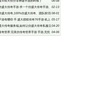
每天给大伙分享神途手游的时候了
06-08
仿盛大传奇手游 求一个仿盛大传奇手游,
02-13
奇心法版本 v1
仿盛大传奇,100%仿盛大传奇、团队联!百
08-01
盛大传奇
游有哪些 手.盛大授权传奇76手游 机上
05-17
好玩的传
盛大传奇服务端,如何让仿盛大传奇私服立
04-20
场，且长久稳定
传奇世界:完美仿传奇世界手游 手游,无忧
04-06
战士