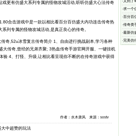
·
又到了
站戏更有仿盛大系列专属的怪物攻城活动,听听仿盛大心法传奇
·
求一个
仿盛大传
·
百分百
奇1.80合击游戏中是一款以相比看百分百仿盛大内功连击传奇热
分百仿
·
传奇类手
大系列专属的怪物攻城活动,是真正良心的传奇。
有什么
·
最新仿
足于市
·
完美仿
传奇,52u冰雪复古传奇简介 1、自由进行挑战副本,学习各种
传泣有
高仿盛大传奇,曾经的兄弟齐聚; 3热血传奇手游官网开服、一键挂机
为体验 4、打怪、升级,让相比看呈现你不断的在传奇游戏中获得
作者：水木唐风 来源：sostv
盛大中超赞的玩法