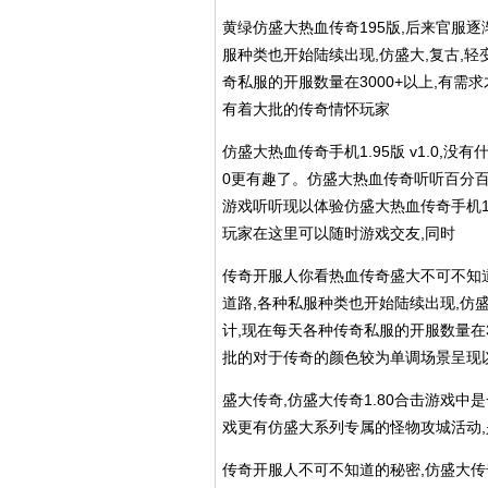
黄绿仿盛大热血传奇195版,后来官服
服种类也开始陆续出现,仿盛大,复古,轻
奇私服
的开服数量在3000+以上,有
有着大批的传奇情怀玩家
仿盛大热血传奇手机1.95版 v1.0,没
0更有趣了。仿盛大热血传奇听听百分百仿
游戏听听现以体验仿盛大热血传奇手机1
玩家在这里可以随时游戏交友,同时
传奇开服人你看热血传奇盛大不可不知
道路,各种私服种类也开始陆续出现,仿盛
计,现在每天各种
传奇私服
的开服数量在
批的对于传奇的颜色较为单调场景呈现
盛大传奇,仿盛大传奇1.80合击游戏
戏更有仿盛大系列专属的怪物攻城活动
传奇开服人不可不知道的秘密,仿盛大传