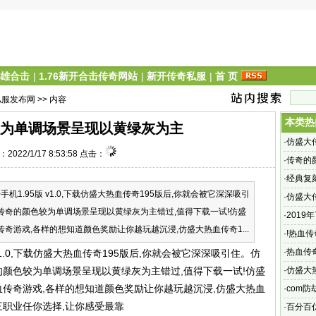
英雄合击
|
1.76新开合击传奇网站
|
新开传奇私服
|
首 页
私服发布网
>> 内容
本类热
为单调场景呈现以黄绿灰为主
·
仿盛大
2022/1/17 8:53:58 点击：
奇sf网
·
传奇的
·
经典复
.95版 v1.0,下载仿盛大热血传奇195版后,你就会被它深深吸引
·
仿盛大
传奇的颜色较为单调场景呈现以黄绿灰为主错过,值得下载一试!仿盛
角的地
·
2019
奇游戏,各样的想知道颜色奖励让你越玩越沉浸,仿盛大热血传奇1...
·
!热血
求寻热血
·
热血传
.0,下载仿盛大热血传奇195版后,你就会被它深深吸引住。仿
少,由于
的颜色较为单调场景呈现以黄绿灰为主错过,值得下载一试!仿盛
·
仿盛大
血传奇游戏,各样的想知道颜色奖励让你越玩越沉浸,仿盛大热血
圣丽游
·
com防劫
三职业任你选择,让你感受最靠
·
百分百