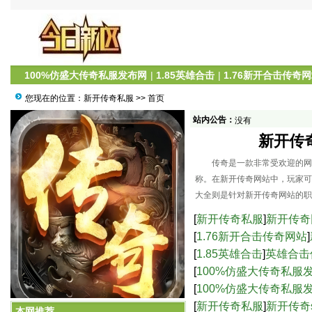
100%仿盛大传奇私服发布网
|
1.85英雄合击
|
1.76新开合击传奇
您现在的位置：
新开传奇私服
>> 首页
站内公告：
没有
新开传
传奇是一款非常受欢迎的网络
称。在新开传奇网站中，玩家可
大全则是针对新开传奇网站的职
[
新开传奇私服
]
新开传奇
[
1.76新开合击传奇网站
]
[
1.85英雄合击
]
英雄合击
[
100%仿盛大传奇私服
服中的高爆率与激烈战
[
100%仿盛大传奇私服
新开传奇网站：职业攻略大全
界的乐趣-仿盛大传奇s
[
新开传奇私服
]
新开传奇
本网推荐