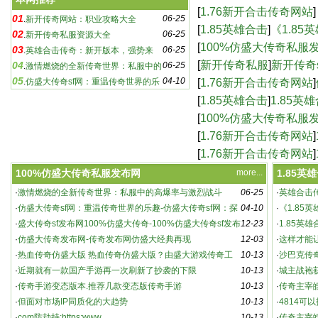
奇sf：游戏玩家必知的
[
1.76新开合击传奇网站
]
01
06-25
.
新开传奇网站：职业攻略大全
合击版本，传奇再续-
[
1.85英雄合击
]
《1.8
02
06-25
.
新开传奇私服资源大全
新篇章-《1.85英雄
[
100%仿盛大传奇私服
03
06-25
.
英雄合击传奇：新开版本，强势来
传奇-100%仿盛大传奇
[
新开传奇私服
]
新开传奇
04
06-25
袭！
.
激情燃烧的全新传奇世界：私服中的
05
04-10
sf下载,新开传奇sf
[
1.76新开合击传奇网站
]
高爆率与激烈战斗
.
仿盛大传奇sf网：重温传奇世界的乐
趣-仿盛大传奇sf网：探索未知的游戏世界
网站，重温热血传奇
[
1.85英雄合击
]
1.85英
[
100%仿盛大传奇私服
仿盛大经典再现
[
1.76新开合击传奇网站
]
奇游戏-1.76新开合击
[
1.76新开合击传奇网站
]
_新开180传奇网站
100%仿盛大传奇私服发布网
more...
1.85英
·
激情燃烧的全新传奇世界：私服中的高爆率与激烈战斗
06-25
·
英雄合击
新开传奇私服资源大全
·
仿盛大传奇sf网：重温传奇世界的乐趣-仿盛大传奇sf网：探
04-10
·
《1.85
索未知的游戏世界
·
盛大传奇sf发布网100%仿盛大传奇-100%仿盛大传奇sf发布
12-23
5英雄合击
·
1.85英
网，重温经典传奇
·
仿盛大传奇发布网-传奇发布网仿盛大经典再现
12-03
·
这样才能
·
热血传奇仿盛大版 热血传奇仿盛大版？由盛大游戏传奇工
10-13
·
沙巴克传
作室研发、腾讯代
·
近期就有一款国产手游再一次刷新了抄袭的下限
10-13
·
城主战袍
·
传奇手游变态版本.推荐几款变态版传奇手游
10-13
动详解
·
传奇主宰
·
但面对市场IP同质化的大趋势
10-13
·
4814可
·
com防劫持:https:www
10-13
021 官方
·
传奇主宰