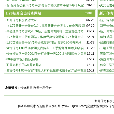
·
百 百分百仿盛大传奇手游 分百仿盛大传奇手游%每个玩家
10-13
奇主
·
火龙合击
都能
游 都
1.76新开合击传奇网站
more...
新开传奇
·
新开传奇私服资源大全
06-25
·
新开传奇
·
《1.76新开合击传奇站》: 探秘新开合击版本，传奇再续-新
04-10
·
新开传奇s
英雄合击传奇：新开版本，强势来袭！
开合击传奇站：游戏特色与玩法深度解析
·
体验经典传奇游戏-1.76新开合击传奇网站，重温热血传奇
12-11
家必知的
·
新开传奇s
·
1.76新开合击传奇网站，体验经典传奇游戏-1.76新开合击
12-01
奇sf
·
8米) 武器
传奇网站，重温热血传奇
·
1.80英雄合击手游,传奇合成新开网站_新开180传奇网站
11-28
·
如果想要
·
复古传奇1.80手游官网复古传奇1.80手游官网,80更加符合
11-28
·
三端互通
老版
·
传奇打金服一天200,!传奇打金服一天200 本钱赚回来之后同
11-11
传
·
三端互通
时还能赚点
·
80手游:常见问题及解答
11-11
袭
·
热血传奇s
·
而因为私服的GM越来越多
11-11
传奇s
·
传奇三端
·
复古传奇1.80手游官网!投入材料数量排名前十的产品中有三
11-11
·
传奇三端
个
怀念传3
友情链接：
传奇私服
刚开一秒传奇
新开传奇私服(
激情燃烧的全新传奇世界：私服中的高爆率与
传奇私服玩家首选的最佳发布网-[www.51jkwu.com]是盛大游戏授权
激烈战斗