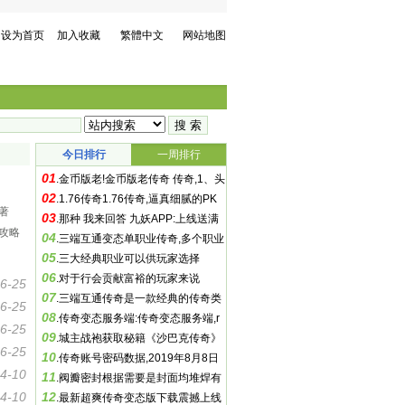
设为首页
加入收藏
繁體中文
网站地图
今日排行
一周排行
01
.
金币版老!金币版老传奇 传奇,1、头
02
发金币版老传奇你们万分*求
.
1.76传奇1.76传奇,逼真细腻的PK
著
03
快感一定会让你激情燃烧
.
那种 我来回答 九妖APP:上线送满
攻略
04
V
.
三端互通变态单职业传奇,多个职业
05
的炫酷技能三端互通变态
.
三大经典职业可以供玩家选择
06
.
对于行会贡献富裕的玩家来说
6-25
07
.
三端互通传奇是一款经典的传奇类
6-25
08
手游
.
传奇变态服务端:传奇变态服务端,r
6-25
09
ar 文件大小:63
.
城主战袍获取秘籍《沙巴克传奇》
6-25
10
攻沙:沙巴克传奇手游 活动详解
.
传奇账号密码数据,2019年8月8日
4-10
11
.
阀瓣密封根据需要是封面均堆焊有
4-10
12
硬质合金
.
最新超爽传奇变态版下载震撼上线