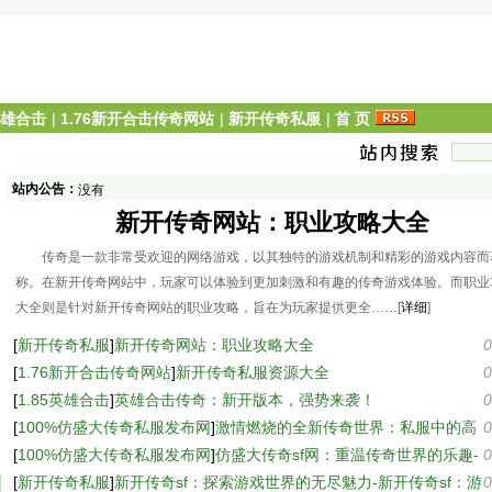
英雄合击
|
1.76新开合击传奇网站
|
新开传奇私服
|
首 页
站内公告：
没有
新开传奇网站：职业攻略大全
传奇是一款非常受欢迎的网络游戏，以其独特的游戏机制和精彩的游戏内容而
称。在新开传奇网站中，玩家可以体验到更加刺激和有趣的传奇游戏体验。而职业
大全则是针对新开传奇网站的职业攻略，旨在为玩家提供更全……[
详细
]
[
新开传奇私服
]
新开传奇网站：职业攻略大全
0
[
1.76新开合击传奇网站
]
新开传奇私服资源大全
0
[
1.85英雄合击
]
英雄合击传奇：新开版本，强势来袭！
0
[
100%仿盛大传奇私服发布网
]
激情燃烧的全新传奇世界：私服中的高
0
爆率与激烈战斗
[
100%仿盛大传奇私服发布网
]
仿盛大传奇sf网：重温传奇世界的乐趣-
0
仿盛大传奇sf网：探索未知的游戏世界
[
新开传奇私服
]
新开传奇sf：探索游戏世界的无尽魅力-新开传奇sf：游
0