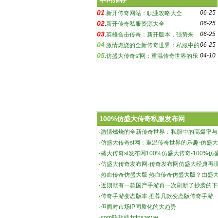
01
06-25
.
新开传奇网站：职业攻略大全
02
06-25
.
新开传奇私服资源大全
03
06-25
.
英雄合击传奇：新开版本，强势来
04
06-25
袭！
.
激情燃烧的全新传奇世界：私服中的
05
04-10
高爆率与激烈战斗
.
仿盛大传奇sf网：重温传奇世界的乐
趣-仿盛大传奇sf网：探索未知的游戏世界
100%仿盛大传奇私服发布网
·
激情燃烧的全新传奇世界：私服中的高爆率与
新开传奇私服资源大全
·
仿盛大传奇sf网：重温传奇世界的乐趣-仿盛大
索未知的游戏世界
·
盛大传奇sf发布网100%仿盛大传奇-100%仿
网，重温经典传奇
·
仿盛大传奇发布网-传奇发布网仿盛大经典再
·
热血传奇仿盛大版 热血传奇仿盛大版？由盛
作室研发、腾讯代
·
近期就有一款国产手游再一次刷新了抄袭的下
·
传奇手游变态版本.推荐几款变态版传奇手游
·
但面对市场IP同质化的大趋势
·
com防劫持:https:www