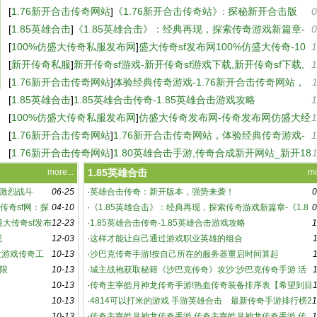
戏玩家必知的精彩内容与特色
[
1.76新开合击传奇网站
]
《1.76新开合击传奇站》: 探秘新开合击版
0
本，传奇再续-新开合击传奇站：游戏特色与玩法深度解析
[
1.85英雄合击
]
《1.85英雄合击》：经典再现，探索传奇游戏新篇章-
0
《1.85英雄合击》游戏深度评测与玩家心得分享
[
100%仿盛大传奇私服发布网
]
盛大传奇sf发布网100%仿盛大传奇-10
1
0%仿盛大传奇sf发布网，重温经典传奇
[
新开传奇私服
]
新开传奇sf游戏-新开传奇sf游戏下载,新开传奇sf下载,
1
新开传奇sf
[
1.76新开合击传奇网站
]
体验经典传奇游戏-1.76新开合击传奇网站，
重温热血传奇
[
1.85英雄合击
]
1.85英雄合击传奇-1.85英雄合击游戏攻略
1
[
100%仿盛大传奇私服发布网
]
仿盛大传奇发布网-传奇发布网仿盛大经
1
典再现
[
1.76新开合击传奇网站
]
1.76新开合击传奇网站，体验经典传奇游戏-
1
1.76新开合击传奇网站，重温热血传奇
[
1.76新开合击传奇网站
]
1.80英雄合击手游,传奇合成新开网站_新开18
0传奇网站
more...
1.85英雄合击
mo
激烈战斗
06-25
·
英雄合击传奇：新开版本，强势来袭！
0
传奇sf网：探
04-10
·
《1.85英雄合击》：经典再现，探索传奇游戏新篇章-《1.8
0
盛大传奇sf发布
12-23
5英雄合击》游戏深度评测与玩家心得分享
·
1.85英雄合击传奇-1.85英雄合击游戏攻略
1
现
12-03
·
这样才能让自己通过游戏职业英雄的组合
大游戏传奇工
10-13
·
沙巴克传奇手游!按自己所在的服务器重启时间算起
限
10-13
·
城主战袍获取秘籍《沙巴克传奇》攻沙:沙巴克传奇手游 活
10-13
动详解
·
传奇主宰皓月神龙传奇手游!热血传奇装备排序表【希望到目
10-13
·
4814可以打米的游戏 手游英雄合击 最新传奇手游排行榜2
1
10-13
021 官方回收
·
传奇主宰皓月神龙传奇手游 传奇主宰皓月神龙传奇手游,传
1