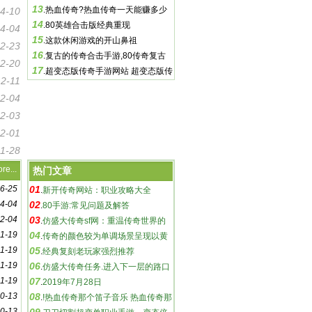
13
啦
.
热血传奇?热血传奇一天能赚多少
4-10
14
钱 一天能赚多少钱,02年玩热血传奇到
.
80英雄合击版经典重现
4-04
15
现
.
这款休闲游戏的开山鼻祖
2-23
16
.
复古的传奇合击手游,80传奇复古
2-20
17
合击下!复古的传奇合击手游
.
超变态版传奇手游网站 超变态版传
12-11
奇手游网站 ,答：TOP1 《天域OL变态
2-04
2-03
2-01
11-28
re...
热门文章
6-25
01
.
新开传奇网站：职业攻略大全
4-04
02
.
80手游:常见问题及解答
2-04
03
.
仿盛大传奇sf网：重温传奇世界的
11-19
04
乐趣-仿盛大传奇sf网：探索未知的游戏
.
传奇的颜色较为单调场景呈现以黄
11-19
05
世界
绿灰为主
.
经典复刻老玩家强烈推荐
11-19
06
.
仿盛大传奇任务.进入下一层的路口
11-19
07
是能地图右上角的地方
.
2019年7月28日
0-13
08
.
!热血传奇那个笛子音乐 热血传奇那
0-13