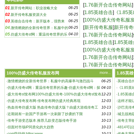
奇sf：游戏玩家必知的
[
1.76新开合击传奇网站
]
01
06-25
.
新开传奇网站：职业攻略大全
合击版本，传奇再续-
[
1.85英雄合击
]
《1.8
02
06-25
.
新开传奇私服资源大全
新篇章-《1.85英雄
[
100%仿盛大传奇私服
03
06-25
.
英雄合击传奇：新开版本，强势来
传奇-100%仿盛大传奇
[
新开传奇私服
]
新开传奇
04
06-25
袭！
.
激情燃烧的全新传奇世界：私服中的
05
04-10
sf下载,新开传奇sf
[
1.76新开合击传奇网站
]
高爆率与激烈战斗
.
仿盛大传奇sf网：重温传奇世界的乐
趣-仿盛大传奇sf网：探索未知的游戏世界
网站，重温热血传奇
[
1.85英雄合击
]
1.85英
[
100%仿盛大传奇私服
仿盛大经典再现
[
1.76新开合击传奇网站
]
奇游戏-1.76新开合击
[
1.76新开合击传奇网站
]
_新开180传奇网站
100%仿盛大传奇私服发布网
more...
1.85英
·
激情燃烧的全新传奇世界：私服中的高爆率与激烈战斗
06-25
·
英雄合击
新开传奇私服资源大全
·
仿盛大传奇sf网：重温传奇世界的乐趣-仿盛大传奇sf网：探
04-10
·
《1.85
索未知的游戏世界
·
盛大传奇sf发布网100%仿盛大传奇-100%仿盛大传奇sf发布
12-23
5英雄合击
·
1.85英
网，重温经典传奇
·
仿盛大传奇发布网-传奇发布网仿盛大经典再现
12-03
·
这样才能
·
热血传奇仿盛大版 热血传奇仿盛大版？由盛大游戏传奇工
10-13
·
沙巴克传
作室研发、腾讯代
·
近期就有一款国产手游再一次刷新了抄袭的下限
10-13
·
城主战袍
·
传奇手游变态版本.推荐几款变态版传奇手游
10-13
动详解
·
传奇主宰
·
但面对市场IP同质化的大趋势
10-13
·
4814可
·
com防劫持:https:www
10-13
021 官方
·
传奇主宰