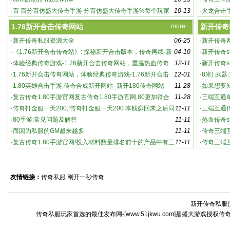
·
百 百分百仿盛大传奇手游 分百仿盛大传奇手游%每个玩家
10-13
奇主
·
火龙合击
都能
游 都
1.76新开合击传奇网站
more...
新开传奇
·
新开传奇私服资源大全
06-25
·
新开传奇
·
《1.76新开合击传奇站》: 探秘新开合击版本，传奇再续-新
04-10
·
新开传奇s
英雄合击传奇：新开版本，强势来袭！
开合击传奇站：游戏特色与玩法深度解析
·
体验经典传奇游戏-1.76新开合击传奇网站，重温热血传奇
12-11
家必知的
·
新开传奇s
·
1.76新开合击传奇网站，体验经典传奇游戏-1.76新开合击
12-01
奇sf
·
8米) 武器
传奇网站，重温热血传奇
·
1.80英雄合击手游,传奇合成新开网站_新开180传奇网站
11-28
·
如果想要
·
复古传奇1.80手游官网复古传奇1.80手游官网,80更加符合
11-28
·
三端互通
老版
·
传奇打金服一天200,!传奇打金服一天200 本钱赚回来之后同
11-11
传
·
三端互通
时还能赚点
·
80手游:常见问题及解答
11-11
袭
·
热血传奇s
·
而因为私服的GM越来越多
11-11
传奇s
·
传奇三端
·
复古传奇1.80手游官网!投入材料数量排名前十的产品中有三
11-11
·
传奇三端
个
怀念传3
友情链接：
传奇私服
刚开一秒传奇
新开传奇私服(
激情燃烧的全新传奇世界：私服中的高爆率与
传奇私服玩家首选的最佳发布网-[www.51jkwu.com]是盛大游戏授权
激烈战斗