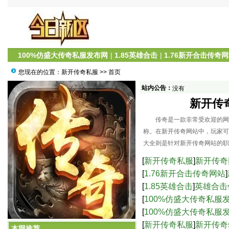
100%仿盛大传奇私服发布网
|
1.85英雄合击
|
1.76新开合击传奇
您现在的位置：
新开传奇私服
>> 首页
站内公告：
没有
新开传
传奇是一款非常受欢迎的网络
称。在新开传奇网站中，玩家可
大全则是针对新开传奇网站的职
[
新开传奇私服
]
新开传奇
[
1.76新开合击传奇网站
]
[
1.85英雄合击
]
英雄合击
[
100%仿盛大传奇私服
服中的高爆率与激烈战
[
100%仿盛大传奇私服
新开传奇网站：职业攻略大全
界的乐趣-仿盛大传奇s
[
新开传奇私服
]
新开传奇
本网推荐