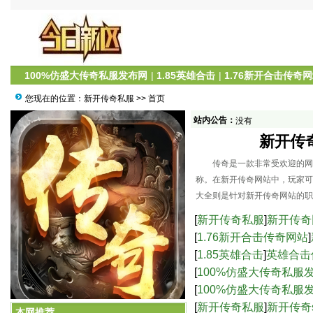
100%仿盛大传奇私服发布网
|
1.85英雄合击
|
1.76新开合击传奇
您现在的位置：
新开传奇私服
>> 首页
站内公告：
没有
新开传
传奇是一款非常受欢迎的网络
称。在新开传奇网站中，玩家可
大全则是针对新开传奇网站的职
[
新开传奇私服
]
新开传奇
[
1.76新开合击传奇网站
]
[
1.85英雄合击
]
英雄合击
[
100%仿盛大传奇私服
服中的高爆率与激烈战
[
100%仿盛大传奇私服
新开传奇网站：职业攻略大全
界的乐趣-仿盛大传奇s
[
新开传奇私服
]
新开传奇
本网推荐