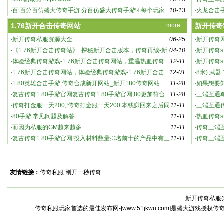
·
百 百分百仿盛大传奇手游 分百仿盛大传奇手游%每个玩家
10-13
奇主
·
火龙合击
都能
游 都
1.76新开合击传奇网站
more...
新开传奇
·
新开传奇私服资源大全
06-25
·
新开传奇
·
《1.76新开合击传奇站》: 探秘新开合击版本，传奇再续-新
04-10
·
新开传奇s
英雄合击传奇：新开版本，强势来袭！
开合击传奇站：游戏特色与玩法深度解析
·
体验经典传奇游戏-1.76新开合击传奇网站，重温热血传奇
12-11
家必知的
·
新开传奇s
·
1.76新开合击传奇网站，体验经典传奇游戏-1.76新开合击
12-01
奇sf
·
8米) 武器
传奇网站，重温热血传奇
·
1.80英雄合击手游,传奇合成新开网站_新开180传奇网站
11-28
·
如果想要
·
复古传奇1.80手游官网复古传奇1.80手游官网,80更加符合
11-28
·
三端互通
老版
·
传奇打金服一天200,!传奇打金服一天200 本钱赚回来之后同
11-11
传
·
三端互通
时还能赚点
·
80手游:常见问题及解答
11-11
袭
·
热血传奇s
·
而因为私服的GM越来越多
11-11
传奇s
·
传奇三端
·
复古传奇1.80手游官网!投入材料数量排名前十的产品中有三
11-11
·
传奇三端
个
怀念传3
友情链接：
传奇私服
刚开一秒传奇
新开传奇私服(
激情燃烧的全新传奇世界：私服中的高爆率与
传奇私服玩家首选的最佳发布网-[www.51jkwu.com]是盛大游戏授权
激烈战斗