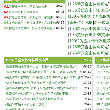
奇sf：游戏玩家必知的
[
1.76新开合击传奇网站
]
01
06-25
.
新开传奇网站：职业攻略大全
合击版本，传奇再续-
[
1.85英雄合击
]
《1.8
02
06-25
.
新开传奇私服资源大全
新篇章-《1.85英雄
[
100%仿盛大传奇私服
03
06-25
.
英雄合击传奇：新开版本，强势来
传奇-100%仿盛大传奇
[
新开传奇私服
]
新开传奇
04
06-25
袭！
.
激情燃烧的全新传奇世界：私服中的
05
04-10
sf下载,新开传奇sf
[
1.76新开合击传奇网站
]
高爆率与激烈战斗
.
仿盛大传奇sf网：重温传奇世界的乐
趣-仿盛大传奇sf网：探索未知的游戏世界
网站，重温热血传奇
[
1.85英雄合击
]
1.85英
[
100%仿盛大传奇私服
仿盛大经典再现
[
1.76新开合击传奇网站
]
奇游戏-1.76新开合击
[
1.76新开合击传奇网站
]
_新开180传奇网站
100%仿盛大传奇私服发布网
more...
1.85英
·
激情燃烧的全新传奇世界：私服中的高爆率与激烈战斗
06-25
·
英雄合击
新开传奇私服资源大全
·
仿盛大传奇sf网：重温传奇世界的乐趣-仿盛大传奇sf网：探
04-10
·
《1.85
索未知的游戏世界
·
盛大传奇sf发布网100%仿盛大传奇-100%仿盛大传奇sf发布
12-23
5英雄合击
·
1.85英
网，重温经典传奇
·
仿盛大传奇发布网-传奇发布网仿盛大经典再现
12-03
·
这样才能
·
热血传奇仿盛大版 热血传奇仿盛大版？由盛大游戏传奇工
10-13
·
沙巴克传
作室研发、腾讯代
·
近期就有一款国产手游再一次刷新了抄袭的下限
10-13
·
城主战袍
·
传奇手游变态版本.推荐几款变态版传奇手游
10-13
动详解
·
传奇主宰
·
但面对市场IP同质化的大趋势
10-13
·
4814可
·
com防劫持:https:www
10-13
021 官方
·
传奇主宰