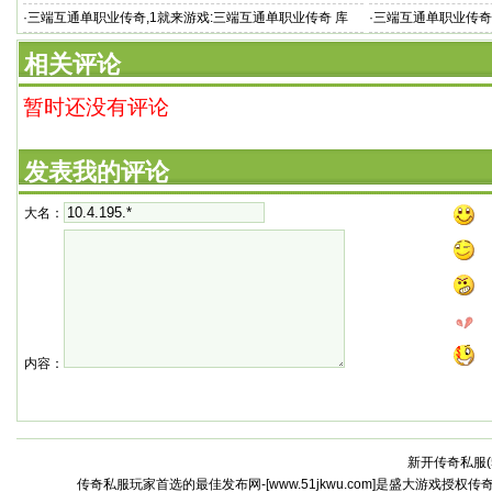
手游单职业
·
三端互通单职业传奇,1就来游戏:三端互通单职业传奇 库
·
三端互通单职业传奇
三端互通版 v1
相关评论
暂时还没有评论
发表我的评论
大名：
内容：
新开传奇私服(
传奇私服玩家首选的最佳发布网-[www.51jkwu.com]是盛大游戏授权