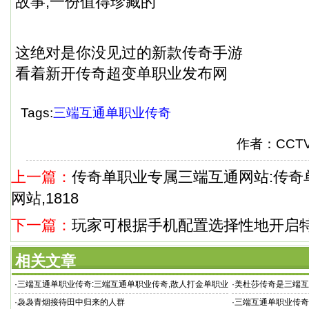
故事,一份值得珍藏的
这绝对是你没见过的新款传奇手游
看着新开传奇超变单职业发布网
Tags:
三端互通单职业传奇
作者：CC
上一篇：
传奇单职业专属三端互通网站:传奇
网站,1818
下一篇：
玩家可根据手机配置选择性地开启
相关文章
·
三端互通单职业传奇:三端互通单职业传奇,散人打金单职业
·
美杜莎传奇是三端互
传
·
袅袅青烟接待田中归来的人群
·
三端互通单职业传奇