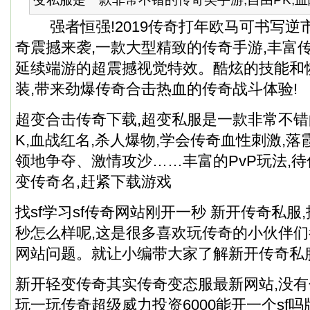
强者恒强!2019传奇打年欧马可书写逆市
奇震撼来袭,一款大型精致的传奇手游,丰富
延续端游的超震撼视觉特效。酷炫的技能和
装,带来劲爆传奇合击热血的传奇战斗体验!
超变合击传奇下载,超变私服是一款非常不错
K,血战红名,杀人爆物,学会传奇血性刺激,
领地争夺、激情攻沙……丰富的PvP玩法,
变传奇名,赶紧下载游戏
找sf学习sf传奇网站刚开一秒 新开
传奇私服
秒怎么样呢,这是很多喜欢玩传奇的小伙伴们
网站问题。就让小编带大家了解新开
传奇私
新开轻变传奇其实传奇变态服最新网站,没
玩一玩传奇超级威力投资6000能开一个sf