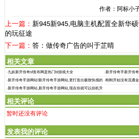
作者：阿标小
上一篇：
新945新945,电脑主机配置全新华
的玩征途
下一篇：
答：做传奇广告的叫于芷晴
相关文章
·
九妖新开传奇sf发布网是热门bt游戏大全
·
新开传奇手新开传奇
血传奇手游
·
新开传奇手游网站!新开传奇手游网站,更打造出极致快感的
·
刚刚开始没有流通金
动作PK
·
新开传奇手游网站,新开传奇手游网站,现在你就可以挂机升
级了
相关评论
暂时还没有评论
发表我的评论