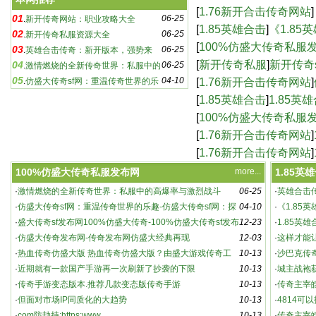
奇sf：游戏玩家必知的
[
1.76新开合击传奇网站
]
01
06-25
.
新开传奇网站：职业攻略大全
合击版本，传奇再续-
[
1.85英雄合击
]
《1.8
02
06-25
.
新开传奇私服资源大全
新篇章-《1.85英雄
[
100%仿盛大传奇私服
03
06-25
.
英雄合击传奇：新开版本，强势来
传奇-100%仿盛大传奇
[
新开传奇私服
]
新开传奇
04
06-25
袭！
.
激情燃烧的全新传奇世界：私服中的
05
04-10
sf下载,新开传奇sf
[
1.76新开合击传奇网站
]
高爆率与激烈战斗
.
仿盛大传奇sf网：重温传奇世界的乐
趣-仿盛大传奇sf网：探索未知的游戏世界
网站，重温热血传奇
[
1.85英雄合击
]
1.85英
[
100%仿盛大传奇私服
仿盛大经典再现
[
1.76新开合击传奇网站
]
奇游戏-1.76新开合击
[
1.76新开合击传奇网站
]
_新开180传奇网站
100%仿盛大传奇私服发布网
more...
1.85英
·
激情燃烧的全新传奇世界：私服中的高爆率与激烈战斗
06-25
·
英雄合击
新开传奇私服资源大全
·
仿盛大传奇sf网：重温传奇世界的乐趣-仿盛大传奇sf网：探
04-10
·
《1.85
索未知的游戏世界
·
盛大传奇sf发布网100%仿盛大传奇-100%仿盛大传奇sf发布
12-23
5英雄合击
·
1.85英
网，重温经典传奇
·
仿盛大传奇发布网-传奇发布网仿盛大经典再现
12-03
·
这样才能
·
热血传奇仿盛大版 热血传奇仿盛大版？由盛大游戏传奇工
10-13
·
沙巴克传
作室研发、腾讯代
·
近期就有一款国产手游再一次刷新了抄袭的下限
10-13
·
城主战袍
·
传奇手游变态版本.推荐几款变态版传奇手游
10-13
动详解
·
传奇主宰
·
但面对市场IP同质化的大趋势
10-13
·
4814可
·
com防劫持:https:www
10-13
021 官方
·
传奇主宰