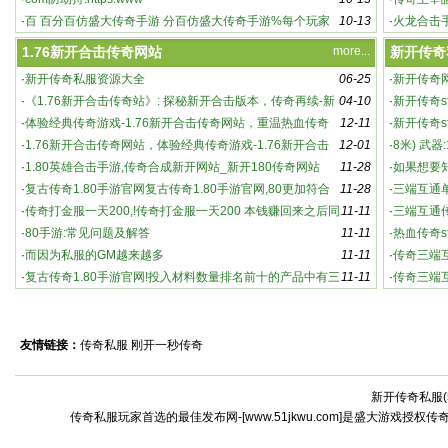
·
百 百分百仿盛大传奇手游 分百仿盛大传奇手游%每个玩家
10-13
奇主
·
火龙合击
都能
游 都
1.76新开合击传奇网站
more...
新开传奇
·
新开传奇私服资源大全
06-25
·
新开传奇
·
《1.76新开合击传奇站》: 探秘新开合击版本，传奇再续-新
04-10
·
新开传奇s
英雄合击传奇：新开版本，强势来袭！
开合击传奇站：游戏特色与玩法深度解析
·
体验经典传奇游戏-1.76新开合击传奇网站，重温热血传奇
12-11
家必知的
·
新开传奇s
·
1.76新开合击传奇网站，体验经典传奇游戏-1.76新开合击
12-01
奇sf
·
8米) 武器
传奇网站，重温热血传奇
·
1.80英雄合击手游,传奇合成新开网站_新开180传奇网站
11-28
·
如果想要
·
复古传奇1.80手游官网复古传奇1.80手游官网,80更加符合
11-28
·
三端互通
老版
·
传奇打金服一天200,!传奇打金服一天200 本钱赚回来之后同
11-11
传
·
三端互通
时还能赚点
·
80手游:常见问题及解答
11-11
袭
·
热血传奇s
·
而因为私服的GM越来越多
11-11
传奇s
·
传奇三端
·
复古传奇1.80手游官网!投入材料数量排名前十的产品中有三
11-11
·
传奇三端
个
怀念传3
友情链接：
传奇私服
刚开一秒传奇
新开传奇私服(
激情燃烧的全新传奇世界：私服中的高爆率与
传奇私服玩家首选的最佳发布网-[www.51jkwu.com]是盛大游戏授权
激烈战斗