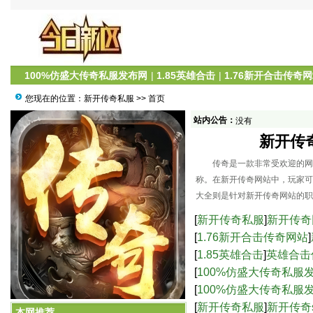
100%仿盛大传奇私服发布网
|
1.85英雄合击
|
1.76新开合击传奇
您现在的位置：
新开传奇私服
>> 首页
站内公告：
没有
新开传
传奇是一款非常受欢迎的网络
称。在新开传奇网站中，玩家可
大全则是针对新开传奇网站的职
[
新开传奇私服
]
新开传奇
[
1.76新开合击传奇网站
]
[
1.85英雄合击
]
英雄合击
[
100%仿盛大传奇私服
服中的高爆率与激烈战
[
100%仿盛大传奇私服
新开传奇网站：职业攻略大全
界的乐趣-仿盛大传奇s
[
新开传奇私服
]
新开传奇
本网推荐