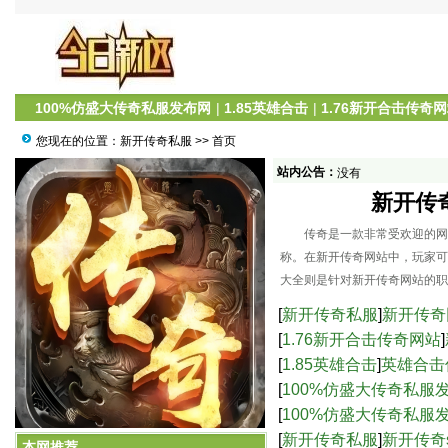
100%仿盛大传奇私服发布网
|
1.85英雄合击
|
1.76新开合击传奇
您现在的位置：
新开传奇私服
>> 首页
站内公告：
没有
新开传
传奇是一款非常受欢迎的网络
称。在新开传奇网站中，玩家可
大全则是针对新开传奇网站的职
[
新开传奇私服
]
新开传奇
[
1.76新开合击传奇网站
]
[
1.85英雄合击
]
英雄合击
[
100%仿盛大传奇私服
服中的高爆率与激烈战
[
100%仿盛大传奇私服
新开传奇网站：职业攻略大全
界的乐趣-仿盛大传奇s
[
新开传奇私服
]
新开传奇
本网推荐