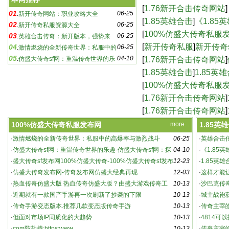
奇sf：游戏玩家必知的
[
1.76新开合击传奇网站
]
01
06-25
.
新开传奇网站：职业攻略大全
合击版本，传奇再续-
[
1.85英雄合击
]
《1.8
02
06-25
.
新开传奇私服资源大全
新篇章-《1.85英雄
[
100%仿盛大传奇私服
03
06-25
.
英雄合击传奇：新开版本，强势来
传奇-100%仿盛大传奇
[
新开传奇私服
]
新开传奇
04
06-25
袭！
.
激情燃烧的全新传奇世界：私服中的
05
04-10
sf下载,新开传奇sf
[
1.76新开合击传奇网站
]
高爆率与激烈战斗
.
仿盛大传奇sf网：重温传奇世界的乐
趣-仿盛大传奇sf网：探索未知的游戏世界
网站，重温热血传奇
[
1.85英雄合击
]
1.85英
[
100%仿盛大传奇私服
仿盛大经典再现
[
1.76新开合击传奇网站
]
奇游戏-1.76新开合击
[
1.76新开合击传奇网站
]
_新开180传奇网站
100%仿盛大传奇私服发布网
more...
1.85英
·
激情燃烧的全新传奇世界：私服中的高爆率与激烈战斗
06-25
·
英雄合击
新开传奇私服资源大全
·
仿盛大传奇sf网：重温传奇世界的乐趣-仿盛大传奇sf网：探
04-10
·
《1.85
索未知的游戏世界
·
盛大传奇sf发布网100%仿盛大传奇-100%仿盛大传奇sf发布
12-23
5英雄合击
·
1.85英
网，重温经典传奇
·
仿盛大传奇发布网-传奇发布网仿盛大经典再现
12-03
·
这样才能
·
热血传奇仿盛大版 热血传奇仿盛大版？由盛大游戏传奇工
10-13
·
沙巴克传
作室研发、腾讯代
·
近期就有一款国产手游再一次刷新了抄袭的下限
10-13
·
城主战袍
·
传奇手游变态版本.推荐几款变态版传奇手游
10-13
动详解
·
传奇主宰
·
但面对市场IP同质化的大趋势
10-13
·
4814可
·
com防劫持:https:www
10-13
021 官方
·
传奇主宰