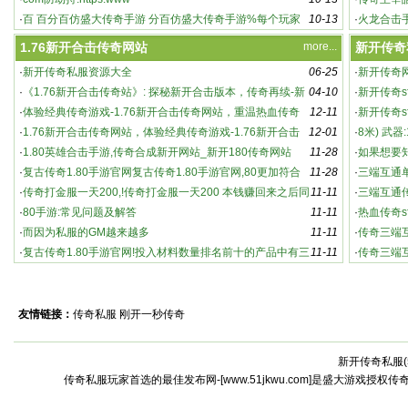
·
百 百分百仿盛大传奇手游 分百仿盛大传奇手游%每个玩家
10-13
奇主
·
火龙合击
都能
游 都
1.76新开合击传奇网站
more...
新开传奇
·
新开传奇私服资源大全
06-25
·
新开传奇
·
《1.76新开合击传奇站》: 探秘新开合击版本，传奇再续-新
04-10
·
新开传奇s
英雄合击传奇：新开版本，强势来袭！
开合击传奇站：游戏特色与玩法深度解析
·
体验经典传奇游戏-1.76新开合击传奇网站，重温热血传奇
12-11
家必知的
·
新开传奇s
·
1.76新开合击传奇网站，体验经典传奇游戏-1.76新开合击
12-01
奇sf
·
8米) 武器
传奇网站，重温热血传奇
·
1.80英雄合击手游,传奇合成新开网站_新开180传奇网站
11-28
·
如果想要
·
复古传奇1.80手游官网复古传奇1.80手游官网,80更加符合
11-28
·
三端互通
老版
·
传奇打金服一天200,!传奇打金服一天200 本钱赚回来之后同
11-11
传
·
三端互通
时还能赚点
·
80手游:常见问题及解答
11-11
袭
·
热血传奇s
·
而因为私服的GM越来越多
11-11
传奇s
·
传奇三端
·
复古传奇1.80手游官网!投入材料数量排名前十的产品中有三
11-11
·
传奇三端
个
怀念传3
友情链接：
传奇私服
刚开一秒传奇
新开传奇私服(
激情燃烧的全新传奇世界：私服中的高爆率与
传奇私服玩家首选的最佳发布网-[www.51jkwu.com]是盛大游戏授权
激烈战斗